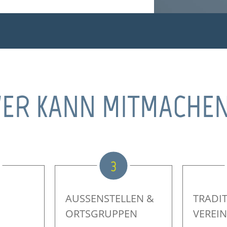
ER KANN MITMACHE
3
AUSSENSTELLEN & O
TRADI
RTSGRUPPEN
VEREIN