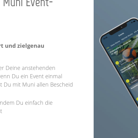
 Muni Event-
rt und zielgenau
er Deine anstehenden
wenn Du ein Event einmal
t Du mit Muni allen Bescheid
indem Du einfach die
t