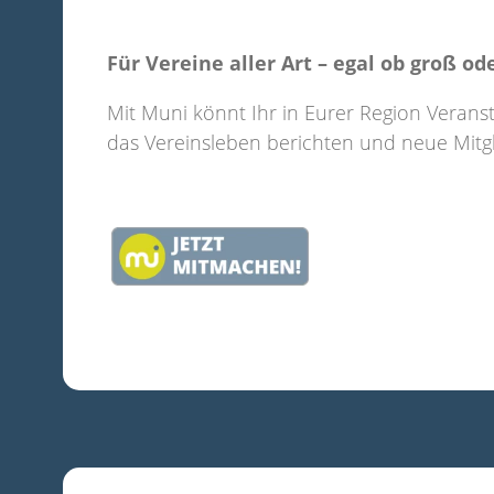
Für Vereine aller Art – egal ob groß od
Mit Muni könnt Ihr in Eurer Region Veran
das Vereinsleben berichten und neue Mitgl