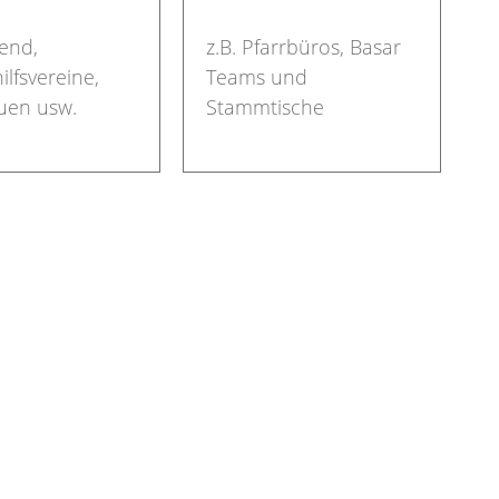
end,
z.B. Pfarrbüros, Basar
lfsvereine,
Teams und
uen usw.
Stammtische