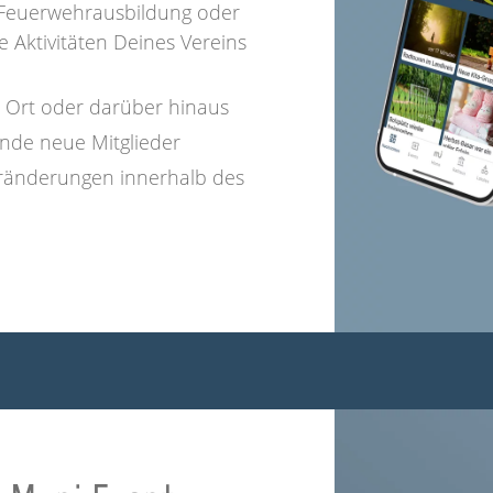
, Feuerwehrausbildung oder
e Aktivitäten Deines Vereins
m Ort oder darüber hinaus
nde neue Mitglieder
ränderungen innerhalb des