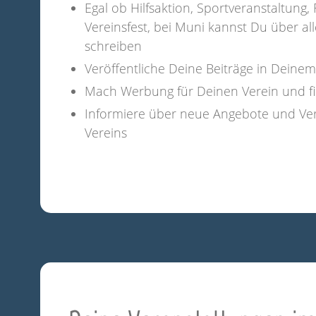
Egal ob Hilfsaktion, Sportveranstaltung
Vereinsfest, bei Muni kannst Du über all
schreiben
Veröffentliche Deine Beiträge in Deine
Mach Werbung für Deinen Verein und fi
Informiere über neue Angebote und Ve
Vereins