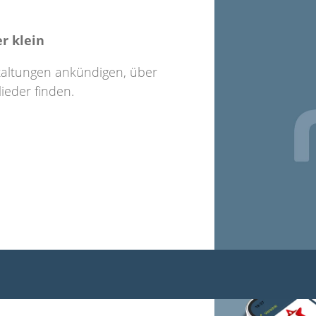
er klein
staltungen ankündigen, über
ieder finden.