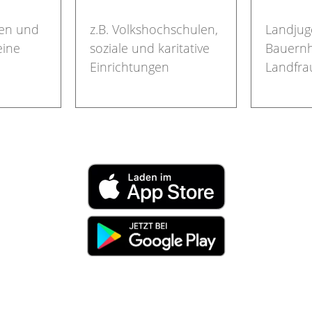
en und
z.B. Volkshochschulen,
Landjug
eine
soziale und karitative
Bauernhi
Einrichtungen
Landfra