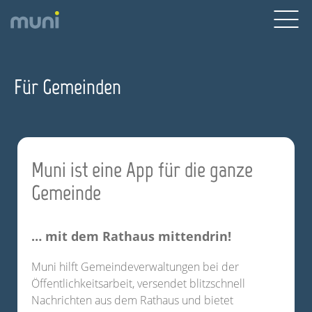
Skip
to
content
Für Gemeinden
Muni ist eine App für die ganze
Gemeinde
… mit dem Rathaus mittendrin!
Muni hilft Gemeindeverwaltungen bei der
Öffentlichkeitsarbeit, versendet blitzschnell
Nachrichten aus dem Rathaus und bietet