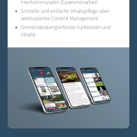
interkommunalen Zusammenarbeit
Schnelle und einfache Inhaltspflege über
webbasiertes Content Management
Gemeindeübergreifende Funktionen und
Inhalte